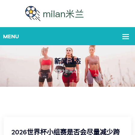
新闻动态
首页
新闻动态
2026世界杯小组赛是否会尽量减少跨