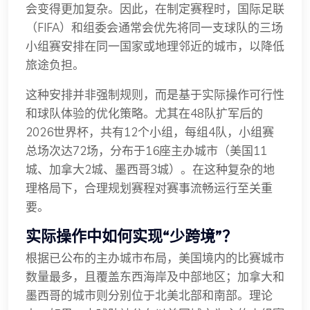
会变得更加复杂。因此，在制定赛程时，国际足联
（FIFA）和组委会通常会优先将同一支球队的三场
小组赛安排在同一国家或地理邻近的城市，以降低
旅途负担。
这种安排并非强制规则，而是基于实际操作可行性
和球队体验的优化策略。尤其在48队扩军后的
2026世界杯，共有12个小组，每组4队，小组赛
总场次达72场，分布于16座主办城市（美国11
城、加拿大2城、墨西哥3城）。在这种复杂的地
理格局下，合理规划赛程对赛事流畅运行至关重
要。
实际操作中如何实现“少跨境”？
根据已公布的主办城市布局，美国境内的比赛城市
数量最多，且覆盖东西海岸及中部地区；加拿大和
墨西哥的城市则分别位于北美北部和南部。理论