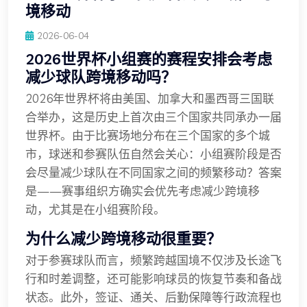
境移动
2026-06-04
2026世界杯小组赛的赛程安排会考虑
减少球队跨境移动吗？
2026年世界杯将由美国、加拿大和墨西哥三国联
合举办，这是历史上首次由三个国家共同承办一届
世界杯。由于比赛场地分布在三个国家的多个城
市，球迷和参赛队伍自然会关心：小组赛阶段是否
会尽量减少球队在不同国家之间的频繁移动？答案
是——赛事组织方确实会优先考虑减少跨境移
动，尤其是在小组赛阶段。
为什么减少跨境移动很重要？
对于参赛球队而言，频繁跨越国境不仅涉及长途飞
行和时差调整，还可能影响球员的恢复节奏和备战
状态。此外，签证、通关、后勤保障等行政流程也