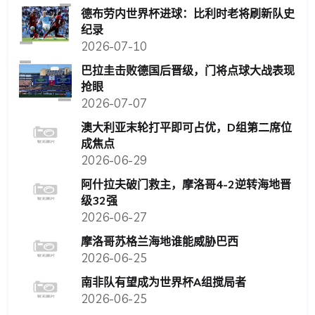
德布劳内世界杯进球：比利时老将刷新队史
纪录
2026-07-10
巴拉圭击败德国后晋级，门将点球大战表现
抢眼
2026-07-07
澳大利亚末轮打平即可占优，D组第二席位
成焦点
2026-06-29
阿什拉夫破门救主，摩洛哥4-2逆转海地晋
级32强
2026-06-27
摩洛哥苏格兰海地谁能威胁巴西
2026-06-25
南非队有望成为世界杯A组搅局者
2026-06-25