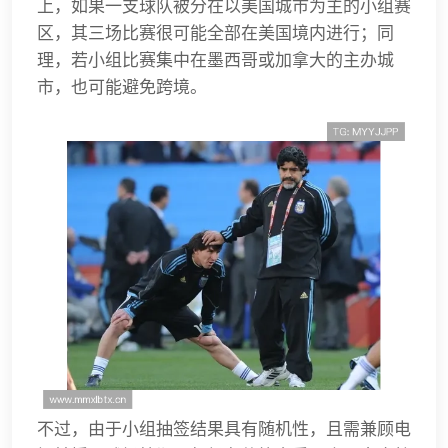
上，如果一支球队被分在以美国城市为主的小组赛
区，其三场比赛很可能全部在美国境内进行；同
理，若小组比赛集中在墨西哥或加拿大的主办城
市，也可能避免跨境。
不过，由于小组抽签结果具有随机性，且需兼顾电