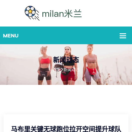
新闻动态
首页
新闻动态
马布里关键无球跑位拉开空间提升球队