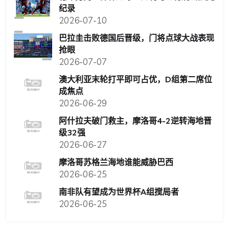
纪录
2026-07-10
巴拉圭击败德国后晋级，门将点球大战表现
抢眼
2026-07-07
澳大利亚末轮打平即可占优，D组第二席位
成焦点
2026-06-29
阿什拉夫破门救主，摩洛哥4-2逆转海地晋
级32强
2026-06-27
摩洛哥苏格兰海地谁能威胁巴西
2026-06-25
南非队有望成为世界杯A组搅局者
2026-06-25