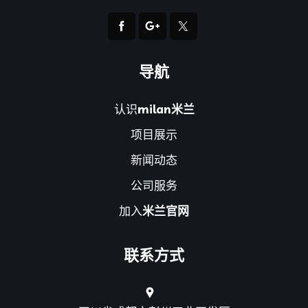
导航
认识
milan米兰
项目展示
新闻动态
公司服务
加入
米兰官网
联系方式