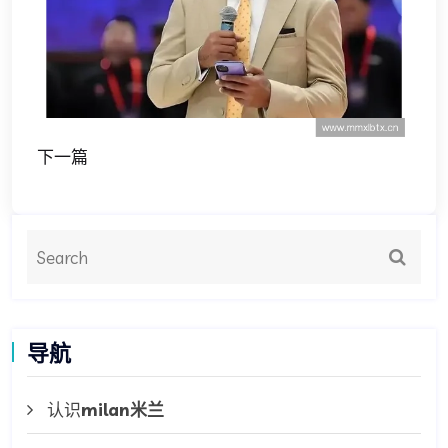
下一篇
导航
认识
milan米兰