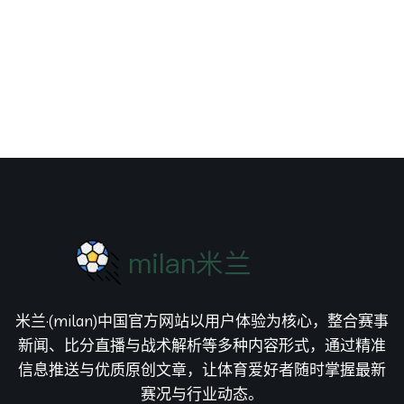
米兰·(milan)中国官方网站以用户体验为核心，整合赛事
新闻、比分直播与战术解析等多种内容形式，通过精准
信息推送与优质原创文章，让体育爱好者随时掌握最新
赛况与行业动态。