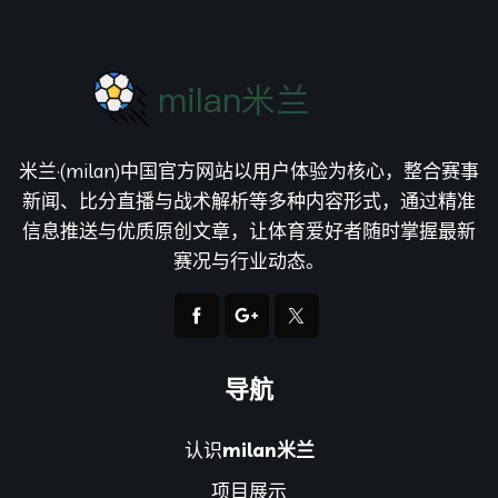
米兰·(milan)中国官方网站以用户体验为核心，整合赛事
新闻、比分直播与战术解析等多种内容形式，通过精准
信息推送与优质原创文章，让体育爱好者随时掌握最新
赛况与行业动态。
导航
认识
milan米兰
项目展示