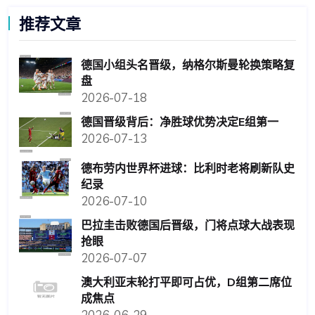
推荐文章
德国小组头名晋级，纳格尔斯曼轮换策略复
盘
2026-07-18
德国晋级背后：净胜球优势决定E组第一
2026-07-13
德布劳内世界杯进球：比利时老将刷新队史
纪录
2026-07-10
巴拉圭击败德国后晋级，门将点球大战表现
抢眼
2026-07-07
澳大利亚末轮打平即可占优，D组第二席位
成焦点
2026-06-29