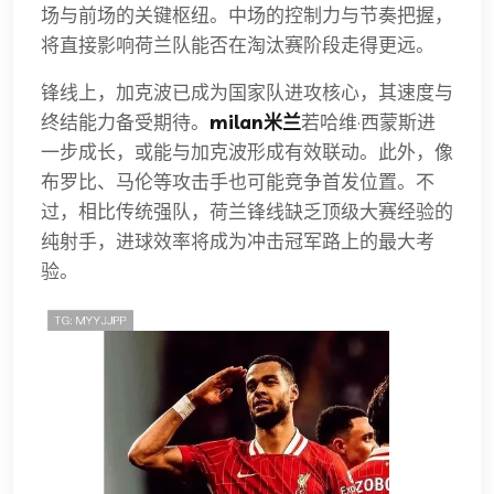
场与前场的关键枢纽。中场的控制力与节奏把握，
将直接影响荷兰队能否在淘汰赛阶段走得更远。
锋线上，加克波已成为国家队进攻核心，其速度与
终结能力备受期待。
milan米兰
若哈维·西蒙斯进
一步成长，或能与加克波形成有效联动。此外，像
布罗比、马伦等攻击手也可能竞争首发位置。不
过，相比传统强队，荷兰锋线缺乏顶级大赛经验的
纯射手，进球效率将成为冲击冠军路上的最大考
验。